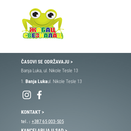
ČASOVI SE ODRŽAVAJU >
Banja Luka, ul. Nikole Tesle 13
Banja Luka
ul. Nikole Tesle 13
KONTAKT >
tel․։
+387 65 003-505
KANCELARIJA U SAD >